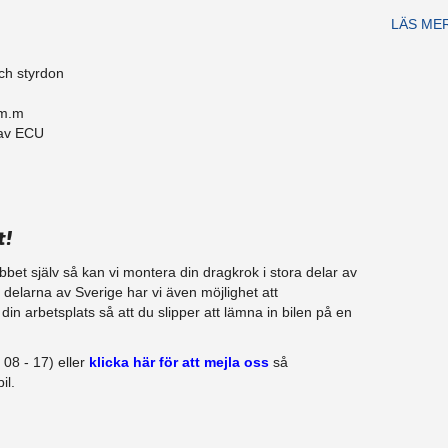
LÄS ME
ch styrdon
 m.m
 av ECU
t!
jobbet själv så kan vi montera din dragkrok i stora delar av
ra delarna av Sverige har vi även möjlighet att
in arbetsplats så att du slipper att lämna in bilen på en
08 - 17) eller
klicka här för att mejla oss
så
il.