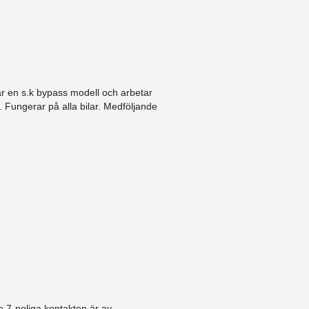
är en s.k bypass modell och arbetar
 Fungerar på alla bilar. Medföljande
 7-poliga kontakten är av