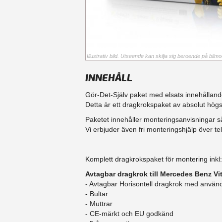
Illustrativ bild. Utseende kan skilja sig beroende på bilmod
INNEHÅLL
Gör-Det-Själv paket med elsats innehållande
Detta är ett dragkrokspaket av absolut högs
Paketet innehåller monteringsanvisningar så
Vi erbjuder även fri monteringshjälp över 
Komplett dragkrokspaket för montering inkl:
Avtagbar dragkrok till Mercedes Benz Vi
- Avtagbar Horisontell dragkrok med använd
- Bultar
- Muttrar
- CE-märkt och EU godkänd