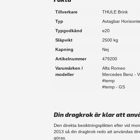
Tillverkare
THULE Brink
Typ
Avtagbar Horisonte
Typgodkänd
e20
Släpvikt
2500 kg
Kapning
Nej
Artikelnummer
479200
Varumärken /
Alfa Romeo
modeller
Mercedes Benz - Vi
#temp
#temp - GS
Din dragkrok är klar att anv
Den direkta besiktningsplikten efter vid mo
2013 så din dragkrok redo att användas dir
göras.