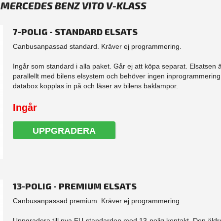
 MERCEDES BENZ VITO V-KLASS
7-POLIG - STANDARD ELSATS
Canbusanpassad standard. Kräver ej programmering.
Ingår som standard i alla paket. Går ej att köpa separat. Elsatsen 
parallellt med bilens elsystem och behöver ingen inprogrammering.
databox kopplas in på och läser av bilens baklampor.
Ingår
UPPGRADERA
13-POLIG - PREMIUM ELSATS
Canbusanpassad premium. Kräver ej programmering.
Uppgradera till nya EU-standarden med 13-polig kontakt. Den äldre