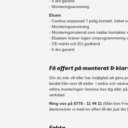
- 5 års garanti
- Monteringsanvisning
Elsats
- Canbus anpassad 7 polig kontakt, kabel o
- Monteringsanvisning
- Monteringsmaterial som kablar kontakter
- Elsatsen kräver ingen omprogrammering
- CE-märkt och EU godkänd
​- 5 års garanti
Få offert på monterat & klar
Om du inte vill eller har möjlighet att göra 
landet från norr till söder. I södra och väst
utföra monteringen hemma hos dig eller på d
verkstad.
Ring oss på 0770 - 11 44 11
(Mån tom Fre 
återkommer vi med en offert till din just din b
Fakta