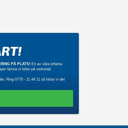
RT!
RING PÅ PLATS!
En av våra erfarna
ipper lämna in bilen på verkstad.
der. Ring
0770 - 11 44 11
så hittar vi det