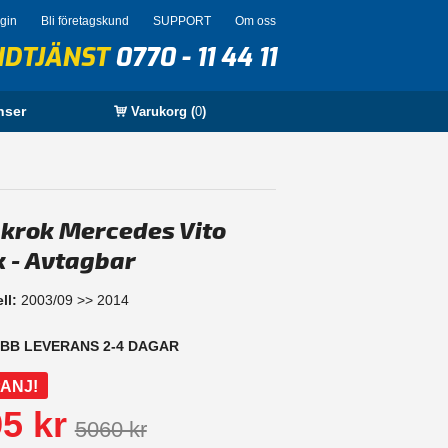
ogin
Bli företagskund
SUPPORT
Om oss
NDTJÄNST
0770 - 11 44 11
nser
Varukorg (
0
)
krok Mercedes Vito
k - Avtagbar
ll:
2003/09 >> 2014
BB LEVERANS 2-4 DAGAR
ANJ!
5 kr
5060 kr