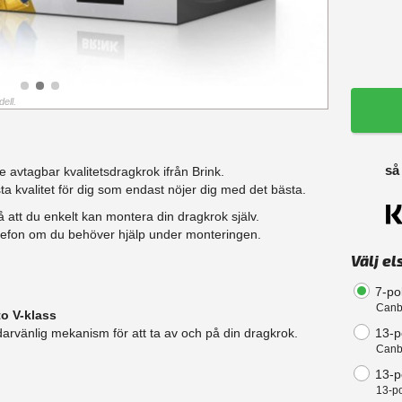
ell.
så
 avtagbar kvalitetsdragkrok ifrån Brink.
ta kvalitet för dig som endast nöjer dig med det bästa.
 att du enkelt kan montera din dragkrok själv.
telefon om du behöver hjälp under monteringen.
Välj el
7-po
Canb
to V-klass
13-p
arvänlig mekanism för att ta av och på din dragkrok.
Canb
13-po
13-po