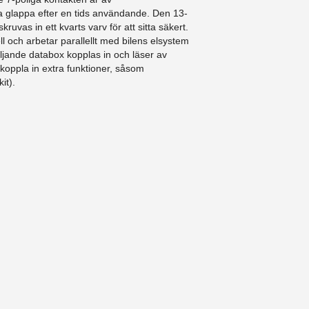
a glappa efter en tids användande. Den 13-
ruvas in ett kvarts varv för att sitta säkert.
l och arbetar parallellt med bilens elsystem
ljande databox kopplas in och läser av
 koppla in extra funktioner, såsom
it).