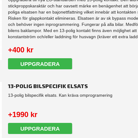
stickproppskaraktär och har oavsett märke en benägenhet att börj
poliga elsatsen har en bajonettfattning vilket innebär att kontakten sk
Risken för glappkontakt elimineras. Elsatsen är av sk bypass model
och behöver ingen inprogrammering. Fungerar på alla bilar. Medfö
bilens baklampor. Med en 13-polig kontakt finns även möjlighet att
konstantström och/eller laddning för husvagn (kräver ett extra laddk
+400 kr
UPPGRADERA
13-POLIG BILSPECIFIK ELSATS
13-polig bilspecifik elsats. Kan kräva omprogramering
+1990 kr
UPPGRADERA