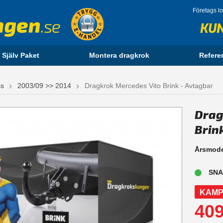
Företags l
KU
 Själv Paket
Montera dragkrok
Refere
ss
2003/09 >> 2014
Dragkrok Mercedes Vito Brink - Avtagbar
Drag
Brin
Årsmode
SNA
KAMP
409