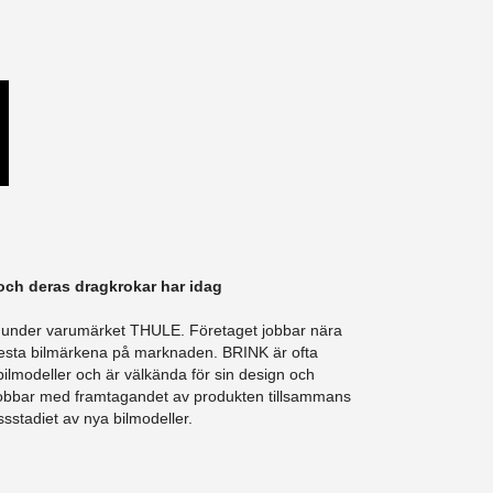
och deras dragkrokar har idag
 under varumärket THULE. Företaget jobbar nära
m festa bilmärkena på marknaden. BRINK är ofta
bilmodeller och är välkända för sin design och
 jobbar med framtagandet av produkten tillsammans
sstadiet av nya bilmodeller.