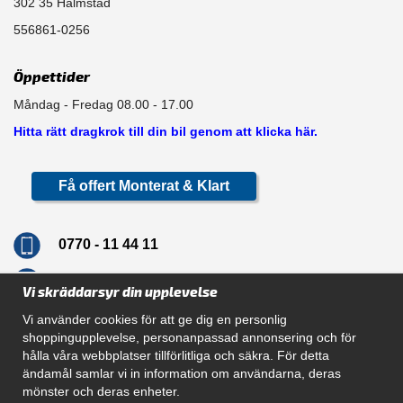
302 35 Halmstad
556861-0256
Öppettider
Måndag - Fredag 08.00 - 17.00
Hitta rätt dragkrok till din bil genom att klicka här.
Få offert Monterat & Klart
0770 - 11 44 11
info@dragkrokskungen.se
Vi skräddarsyr din upplevelse
Vi använder cookies för att ge dig en personlig
shoppingupplevelse, personanpassad annonsering och för
hålla våra webbplatser tillförlitliga och säkra. För detta
Navigation
ändamål samlar vi in information om användarna, deras
mönster och deras enheter.
Hur beställer jag