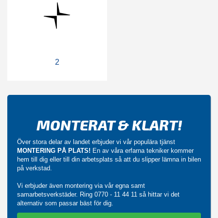
2
MONTERAT & KLART!
Över stora delar av landet erbjuder vi vår populära tjänst
MONTERING PÅ PLATS!
En av våra erfarna tekniker kommer
hem till dig eller till din arbetsplats så att du slipper lämna in bilen
på verkstad.
Vi erbjuder även montering via vår egna samt
samarbetsverkstäder. Ring
0770 - 11 44 11
så hittar vi det
alternativ som passar bäst för dig.