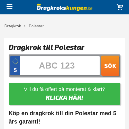
Dragkrok
Polestar
Dragkrok till Polestar
SÖK
Vill du få offert på monterat & klart?
KLICKA HÄR!
Köp en dragkrok till din Polestar med 5
års garanti!