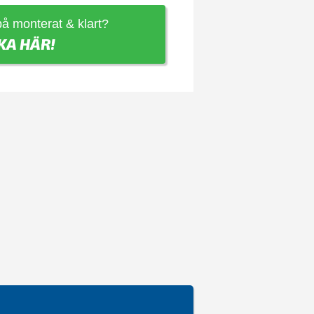
 på monterat & klart?
KA HÄR!