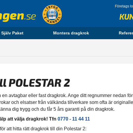
Företags l
KU
 Själv Paket
Montera dragkrok
Refere
ll POLESTAR 2
 en avtagbar eller fast dragkrok. Ange ditt regnummer nedan för at
rokar och elsatser från välkända tillverkare som ofta är originalle
änna dig trygg och du får 5 års garanti på din dragkrok.
älp att välja dragkrok! Tfn
0770 - 11 44 11
att hitta rätt dragkrok till din Polestar 2: