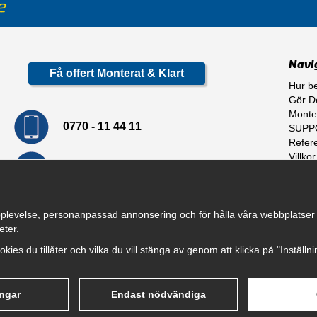
Navi
Få offert Monterat & Klart
Hur be
Gör De
Monte
0770 - 11 44 11
SUPP
Refer
Villkor
info@dragkrokskungen.se
Om o
plevelse, personanpassad annonsering och för hålla våra webbplatser til
eter.
cookies du tillåter och vilka du vill stänga av genom att klicka på "Inställ
ingar
Endast nödvändiga