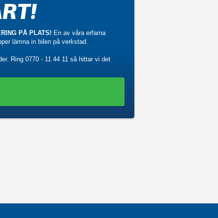
RT!
RING PÅ PLATS!
En av våra erfarna
ipper lämna in bilen på verkstad.
der. Ring
0770 - 11 44 11
så hittar vi det