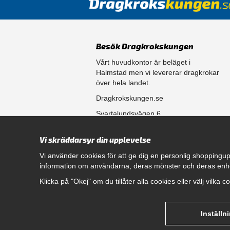
Besök Dragkrokskungen
Vårt huvudkontor är beläget i
Halmstad men vi levererar dragkrokar
över hela landet.
Dragkrokskungen.se
Svartalundsvägen 6
302 35 Halmstad
Vi skräddarsyr din upplevelse
556861-0256
Vi använder cookies för att ge dig en personlig shoppingup
information om användarna, deras mönster och deras enh
Öppettider
Klicka på "Okej" om du tillåter alla cookies eller välj vilka 
Måndag - Fredag 08.00 - 17.00
Hitta rätt dragkrok till din bil
genom att klicka här.
Inställn