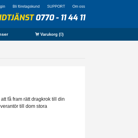
ogin
Bli företagskund
SUPPORT
Om oss
NDTJÄNST
0770 - 11 44 11
nser
Varukorg (
0
)
t få fram rätt dragkrok till din
verantör till dom stora