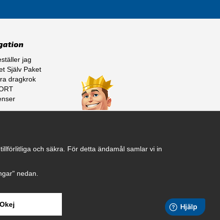
gation
ställer jag
t Själv Paket
ra dragkrok
ORT
enser
ss
lförlitliga och säkra. För detta ändamål samlar vi in
ningar" nedan.
Okej