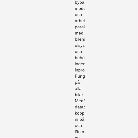
bypass
modell
och
arbetar
parallellt
med
bilens
elsystem
och
behöver
ingen
inprogrammering.
Fungerar
på
alla
bilar.
Medföljande
databox
kopplas
in på
och
läser
av