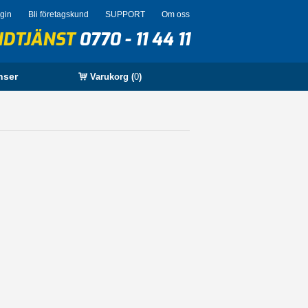
ogin
Bli företagskund
SUPPORT
Om oss
NDTJÄNST
0770 - 11 44 11
nser
Varukorg (
0
)