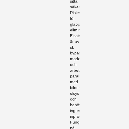
sitta
säkert.
Risken
för
glappkontakt
elimineras.
Elsatsen
är av
sk
bypass
modell
och
arbetar
parallellt
med
bilens
elsystem
och
behöver
ingen
inprogrammering.
Fungerar
på