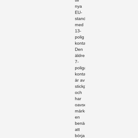
till
nya
EU-
standarden
med
13-
polig
kontakt.
Den
äldre
7-
poliga
kontakten
är av
stickproppskaraktär
och
har
oavsett
märke
en
benägenhet
att
börja