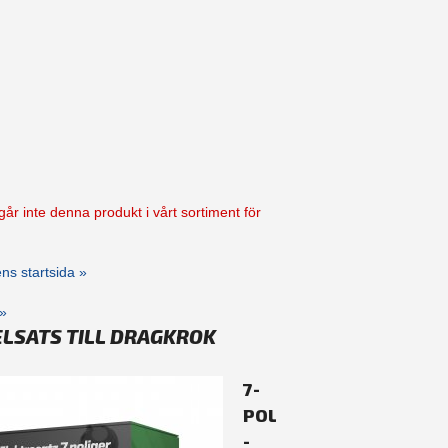
går inte denna produkt i vårt sortiment för
kens startsida »
»
ELSATS TILL DRAGKROK
7-
POLIG
-