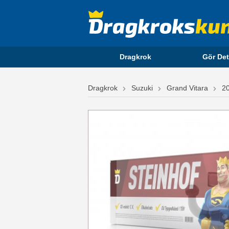
Dragkrok
Gör Det
Dragkrok
Suzuki
Grand Vitara
2