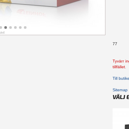
ell.
77
Tyvärr in
tillfället.
Till buti
Sitemap 
VÄLJ 