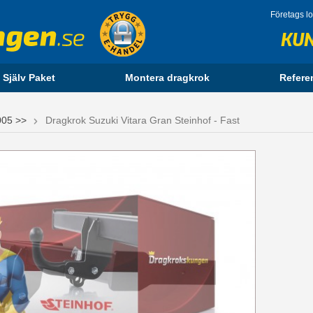
Företags l
KU
 Själv Paket
Montera dragkrok
Refere
005 >>
Dragkrok Suzuki Vitara Gran Steinhof - Fast