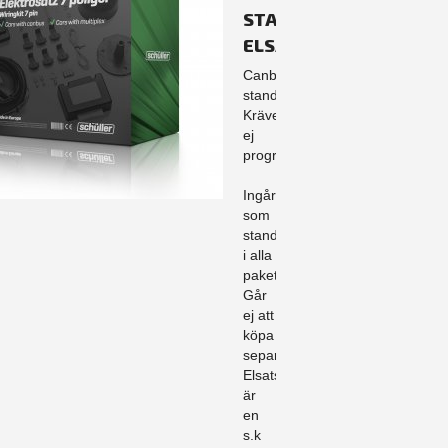
STANDARD
ELSATS
Canbusanpassad
standard.
Kräver
ej
programmering.
Ingår
som
standard
i alla
paket.
Går
ej att
köpa
separat.
Elsatsen
är
en
s.k