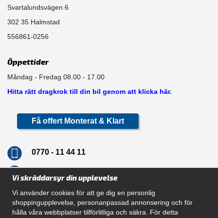
Svartalundsvägen 6
302 35 Halmstad
556861-0256
Öppettider
Måndag - Fredag 08.00 - 17.00
Hitta rätt dragkrok till din bil genom att klicka här.
Få offert Monterat & Klart
0770 - 11 44 11
info@dragkrokskungen.se
Vi skräddarsyr din upplevelse
Vi använder cookies för att ge dig en personlig
shoppingupplevelse, personanpassad annonsering och för
hålla våra webbplatser tillförlitliga och säkra. För detta