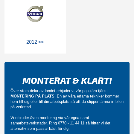
2012 >>
MONTERAT & KLART!
Över stora delar av landet erbjuder vi vår populära tjänst
MONTERING PÅ PLATS!
En av våra erfarna tekniker kommer
hem till dig eller till din arbetsplats så att du slipper lämna in bilen
på verkstad.
Vi erbjuder även montering via vår egna samt
samarbetsverkstäder. Ring
0770 - 11 44 11
så hittar vi det
alternativ som passar bäst för dig.