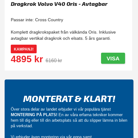
Dragkrok Volvo V40 Oris - Avtagbar
Passar inte: Cross Country
Komplett dragkrokspaket från välkända Oris. Inklusive
avtagbar vertikal dragkrok och elsats. 5 års garanti.
KAMPANJ!
4895 kr
VISA
6160 kr
MONTERAT & KLART!
Över stora delar av landet erbjuder vi vår populära tjänst
MONTERING PÅ PLATS!
En av våra erfarna tekniker kommer
hem till dig eller till din arbetsplats så att du slipper lämna in bilen
på verkstad.
Vi erbjuder även montering via vår egna samt